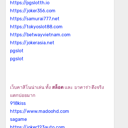
https://pgslotth.io
https://joker356.com
https://samurai777.net
https://tokyoslot88.com
https://betwayvietnam.com
https://jokerasia.net
pgslot
pgslot
เว็บคาสิโนน่าเล่น ทั้ง
สล็อต
และ
บาคาร่า
ตึงจริง
แตกบ่อยมาก
918kiss
https://www.madoohd.com
sagame
https://joker123auto.com