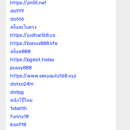
https://jin55.net
slot99
slot66
สล็อตเว็บตรง
https://judhai168.co
https://bonus888.life
สล็อต888
https://pgslot.today
pussy888
https://www.sexyauto168.xyz
slotxo24hr
slotpg
หนังโป๊ไทย
1xbetth
funny18
kiss918