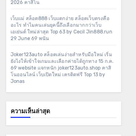
2026 คาสิโน
เว็บแม่ สล็อต888 เว็บแตกง่าย สล็อตเว็บตรงคือ
อะไร ทำไมคนเล่นยุคนี้ถึงเลือกมากกว่าเว็บ
เอเย่นต์ ใหม่ล่าสุด Top 63 by Cecil Jin888.run
29 June 69 พนัน
Joker123auto สล็อตเล่นง่ายสำหรับมือใหม่ เริ่ม
ยังไงให้เข้าใจเกมและเลือกค่ายได้ถูกทาง 15 ก.ค.
69 website แจกหนัก joker123auto.shop คาสิ
โนออนไลน์ เว็บเปิดใหม่ เครดิตฟรี Top 13 by
Jonas
ความเห็นล่าสุด