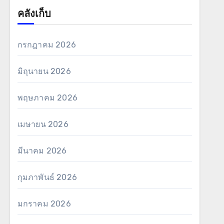
คลังเก็บ
กรกฎาคม 2026
มิถุนายน 2026
พฤษภาคม 2026
เมษายน 2026
มีนาคม 2026
กุมภาพันธ์ 2026
มกราคม 2026