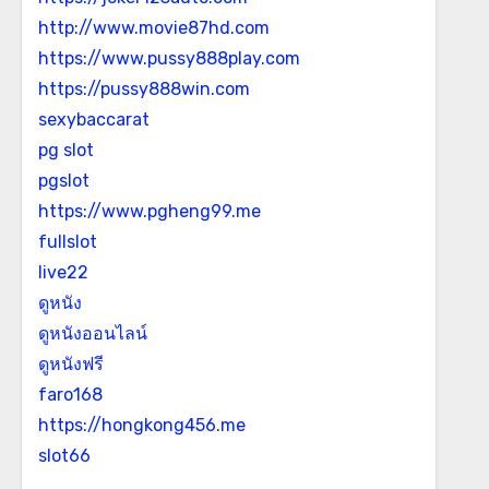
http://www.movie87hd.com
https://www.pussy888play.com
https://pussy888win.com
sexybaccarat
pg slot
pgslot
https://www.pgheng99.me
fullslot
live22
ดูหนัง
ดูหนังออนไลน์
ดูหนังฟรี
faro168
https://hongkong456.me
slot66