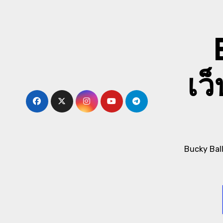
Skip
to
content
เว
Bucky Ball