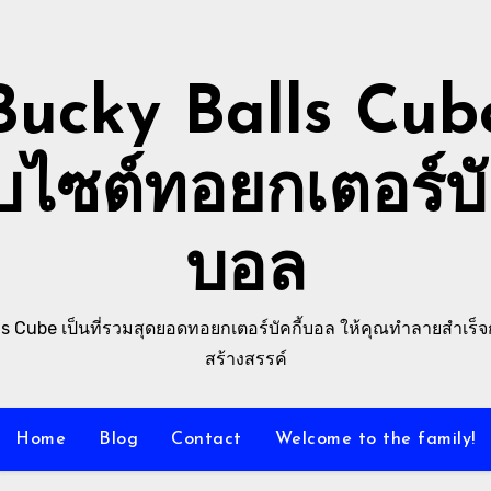
Bucky Balls Cub
็บไซต์ทอยกเตอร์บัค
บอล
s Cube เป็นที่รวมสุดยอดทอยกเตอร์บัคกี้บอล ให้คุณทำลายสำเร็
สร้างสรรค์
Home
Blog
Contact
Welcome to the family!