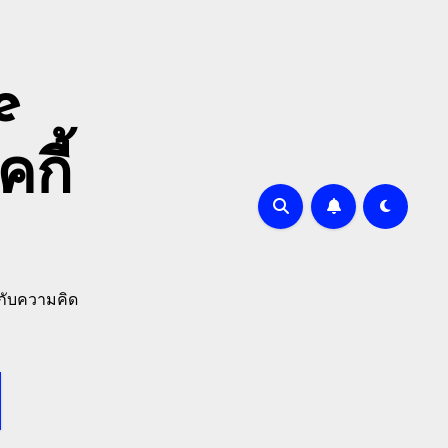
e
กี้
จกับความคิด