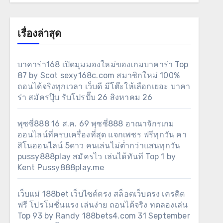
เรื่องล่าสุด
บาคาร่า168 เปิดมุมมองใหม่ของเกมบาคาร่า Top
87 by Scot sexy168c.com สมาชิกใหม่ 100%
ถอนได้จริงทุกเวลา เว็บดี มีโต๊ะให้เลือกเยอะ บาคา
ร่า สมัครปุ๊บ รับโปรปั๊บ 26 สิงหาคม 26
พุซซี่888 16 ส.ค. 69 พุซซี่888 อาณาจักรเกม
ออนไลน์ที่ครบเครื่องที่สุด แจกเพชร ฟรีทุกวัน คา
สิโนออนไลน์ 5ดาว คนเล่นไม่ต่ำกว่าแสนทุกวัน
pussy888play สมัครไว เล่นได้ทันที Top 1 by
Kent Pussy888play.me
เว็บแม่ 188bet เว็บไซต์ตรง สล็อตเว็บตรง เครดิต
ฟรี โปรโมชั่นแรง เล่นง่าย ถอนได้จริง ทดลองเล่น
Top 93 by Randy 188bets4.com 31 September