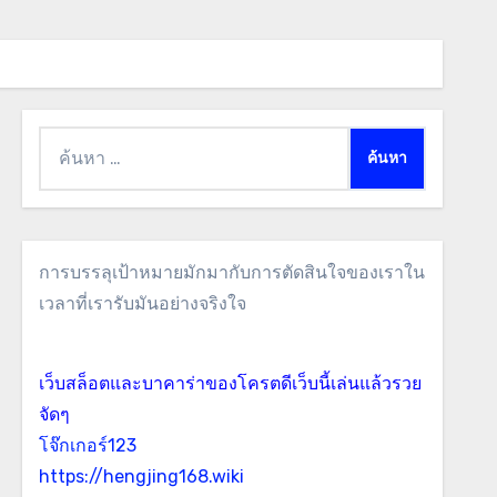
ค้นหา
สำหรับ:
การบรรลุเป้าหมายมักมากับการตัดสินใจของเราใน
เวลาที่เรารับมันอย่างจริงใจ
เว็บสล็อตและบาคาร่าของโครตดีเว็บนี้เล่นแล้วรวย
จัดๆ
โจ๊กเกอร์123
https://hengjing168.wiki