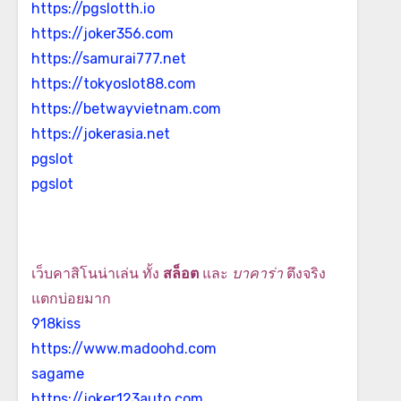
https://pgslotth.io
https://joker356.com
https://samurai777.net
https://tokyoslot88.com
https://betwayvietnam.com
https://jokerasia.net
pgslot
pgslot
เว็บคาสิโนน่าเล่น ทั้ง
สล็อต
และ
บาคาร่า
ตึงจริง
แตกบ่อยมาก
918kiss
https://www.madoohd.com
sagame
https://joker123auto.com