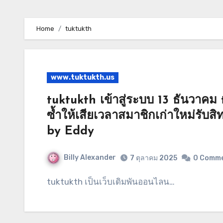
Home
tuktukth
www.tuktukth.us
tuktukth เข้าสู่ระบบ 13 ธันวาคม 
ซ้ำให้เสียเวลาสมาชิกเก่าใหม่รับสิท
by Eddy
Billy Alexander
7 ตุลาคม 2025
0 Comm
tuktukth เป็นเว็บเดิมพันออนไลน…