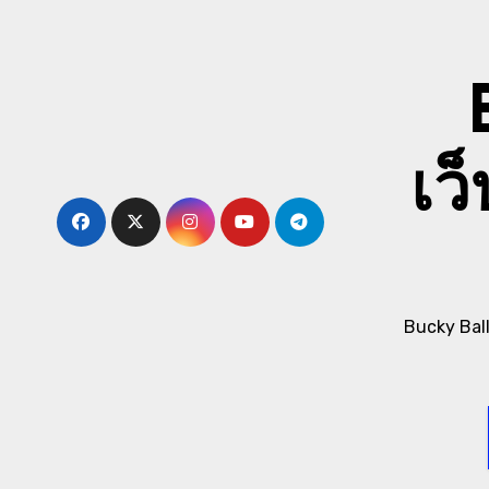
Skip
to
content
เว
Bucky Ball