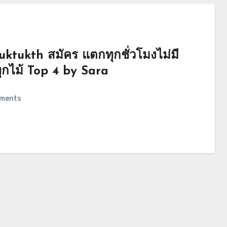
uktukth สมัคร แตกทุกชั่วโมงไม่มี
ุกไม้ Top 4 by Sara
ments