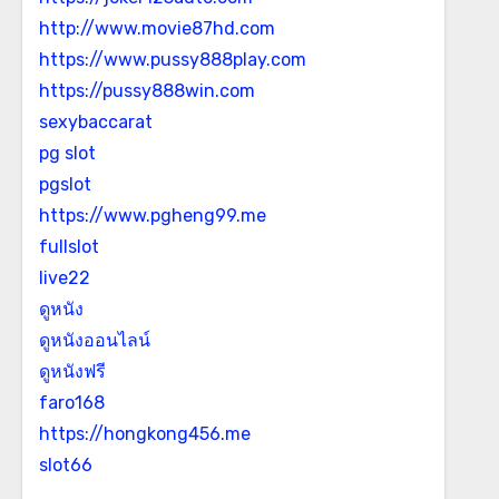
http://www.movie87hd.com
https://www.pussy888play.com
https://pussy888win.com
sexybaccarat
pg slot
pgslot
https://www.pgheng99.me
fullslot
live22
ดูหนัง
ดูหนังออนไลน์
ดูหนังฟรี
faro168
https://hongkong456.me
slot66