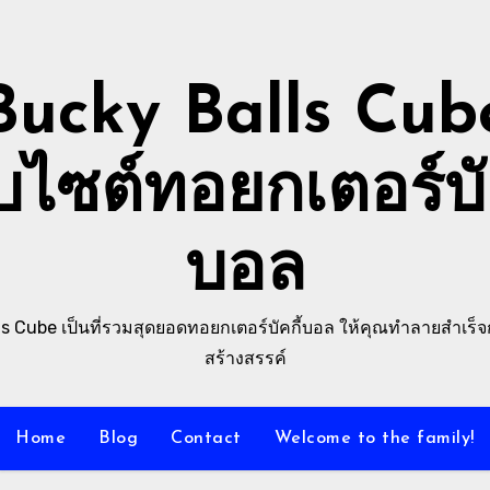
Bucky Balls Cub
็บไซต์ทอยกเตอร์บัค
บอล
s Cube เป็นที่รวมสุดยอดทอยกเตอร์บัคกี้บอล ให้คุณทำลายสำเร็
สร้างสรรค์
Home
Blog
Contact
Welcome to the family!